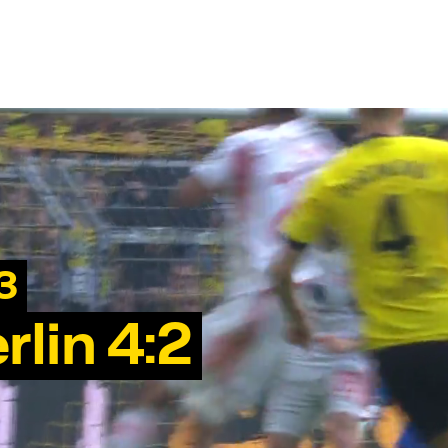
3
lin 4:2