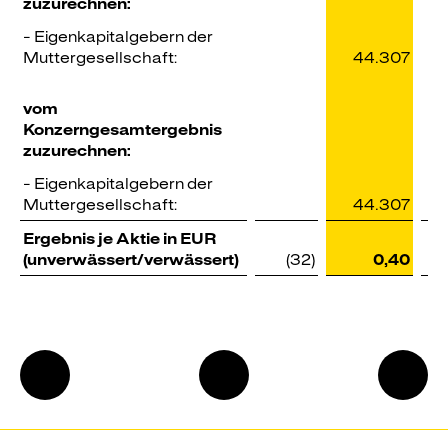
zuzurechnen:
- Eigenkapitalgebern der
Muttergesellschaft:
44.307
vom
Konzerngesamtergebnis
zuzurechnen:
- Eigenkapitalgebern der
Muttergesellschaft:
44.307
Ergebnis je Aktie in EUR
(unverwässert/verwässert)
(32)
0,40
Konzernbilanz
Zum
Konze
Seitenanfang