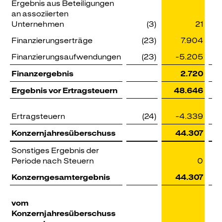
Ergebnis aus Beteiligungen
an assoziierten
Unternehmen
(3)
21
Finanzierungserträge
(23)
7.904
Finanzierungsaufwendungen
(23)
-5.205
Finanzergebnis
2.720
Ergebnis vor Ertragsteuern
48.646
Ertragsteuern
(24)
-4.339
Konzernjahresüberschuss
44.307
Sonstiges Ergebnis der
Periode nach Steuern
0
Konzerngesamtergebnis
44.307
vom
Konzernjahresüberschuss