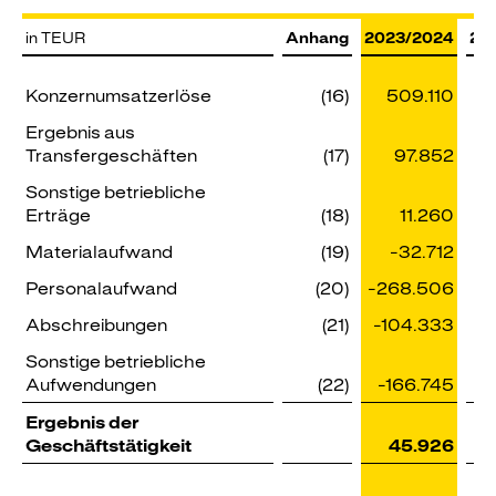
in TEUR
Anhang
2023/2024
20
Konzernumsatzerlöse
(16)
509.110
Ergebnis aus
Transfergeschäften
(17)
97.852
Sonstige betriebliche
Erträge
(18)
11.260
Materialaufwand
(19)
-32.712
Personalaufwand
(20)
-268.506
-2
Abschreibungen
(21)
-104.333
-
Sonstige betriebliche
Aufwendungen
(22)
-166.745
-
Ergebnis der
Geschäftstätigkeit
45.926